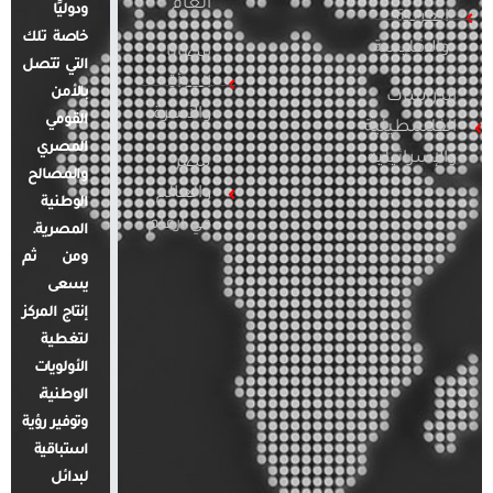
العام
ودوليًا
العربية
خاصة تلك
والإقليمية
قضايا
التي تتصل
المرأة
بالأمن
الدراسات
والأسرة
القومي
الفلسطينية
المصري
والإسرائيلية
مصر
والمصالح
والعالم
الوطنية
في أرقام
المصرية.
ومن ثم
يسعى
إنتاج المركز
لتغطية
الأولويات
الوطنية،
وتوفير رؤية
استباقية
لبدائل