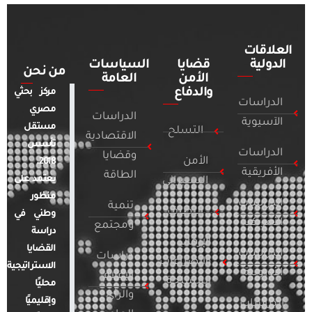
العلاقات
الدولية
قضايا
السياسات
من نحن
الأمن
العامة
والدفاع
مركز بحثي
الدراسات
مصري
الدراسات
الآسيوية
مستقل
التسلح
الاقتصادية
تأسس
الدراسات
وقضايا
الأمن
2018.
الأفريقية
الطاقة
يعتمد على
السيبراني
منظور
الدراسات
تنمية
التطرف
وطني في
الأمريكية
ومجتمع
دراسة
الإرهاب
القضايا
الدراسات
دراسات
والصراعات
الاستراتيجية
الأوروبية
الإعلام
المسلحة
محليًا
والرأي
وإقليميًا
الدراسات