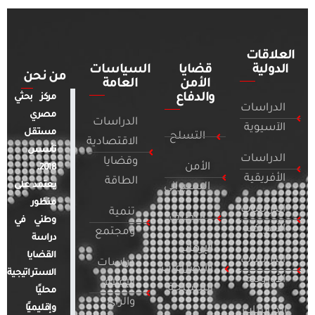
العلاقات
الدولية
قضايا
السياسات
من نحن
الأمن
العامة
والدفاع
مركز بحثي
الدراسات
مصري
الدراسات
الآسيوية
مستقل
التسلح
الاقتصادية
تأسس
الدراسات
وقضايا
الأمن
2018.
الأفريقية
الطاقة
يعتمد على
السيبراني
منظور
الدراسات
تنمية
التطرف
وطني في
الأمريكية
ومجتمع
دراسة
الإرهاب
القضايا
الدراسات
دراسات
والصراعات
الاستراتيجية
الأوروبية
الإعلام
المسلحة
محليًا
والرأي
وإقليميًا
الدراسات