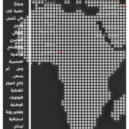
العام
ودوليًا
العربية
خاصة تلك
والإقليمية
قضايا
التي تتصل
المرأة
بالأمن
الدراسات
والأسرة
القومي
الفلسطينية
المصري
والإسرائيلية
مصر
والمصالح
والعالم
الوطنية
في أرقام
المصرية.
ومن ثم
يسعى
إنتاج المركز
لتغطية
الأولويات
الوطنية،
وتوفير رؤية
استباقية
لبدائل