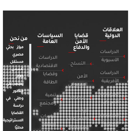
العلاقات
الدولية
قضايا
السياسات
من نحن
الأمن
العامة
والدفاع
مركز بحثي
الدراسات
مصري
الدراسات
الآسيوية
مستقل
التسلح
الاقتصادية
تأسس
الدراسات
وقضايا
الأمن
2018.
الأفريقية
الطاقة
يعتمد على
السيبراني
منظور
الدراسات
تنمية
التطرف
وطني في
الأمريكية
ومجتمع
دراسة
الإرهاب
القضايا
الدراسات
دراسات
والصراعات
الاستراتيجية
الأوروبية
الإعلام
المسلحة
محليًا