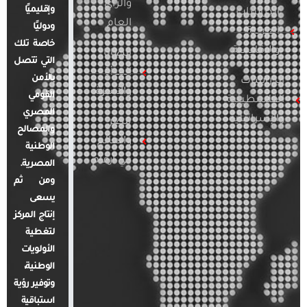
والرأي
وإقليميًا
الدراسات
العام
ودوليًا
العربية
خاصة تلك
والإقليمية
قضايا
التي تتصل
المرأة
بالأمن
الدراسات
والأسرة
القومي
الفلسطينية
المصري
والإسرائيلية
مصر
والمصالح
والعالم
الوطنية
في أرقام
المصرية.
ومن ثم
يسعى
إنتاج المركز
لتغطية
الأولويات
الوطنية،
وتوفير رؤية
استباقية