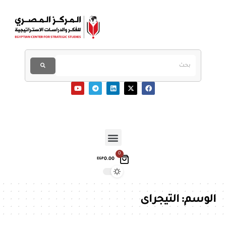
0
0.00
EGP
الوسم:
التيجراى