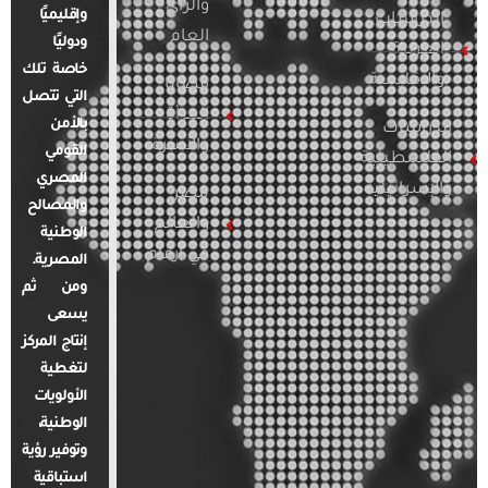
والرأي
وإقليميًا
الدراسات
العام
ودوليًا
العربية
خاصة تلك
والإقليمية
قضايا
التي تتصل
المرأة
بالأمن
الدراسات
والأسرة
القومي
الفلسطينية
المصري
والإسرائيلية
مصر
والمصالح
والعالم
الوطنية
في أرقام
المصرية.
ومن ثم
يسعى
إنتاج المركز
لتغطية
الأولويات
الوطنية،
وتوفير رؤية
استباقية