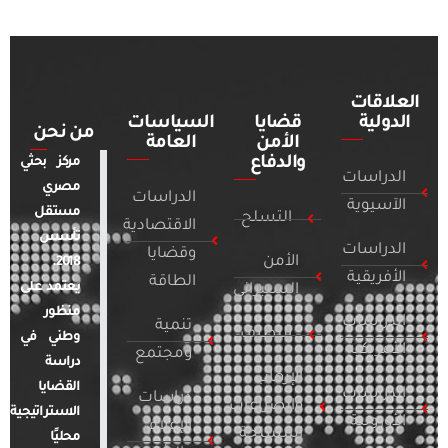
العلاقات
الدولية
قضايا
السياسات
من نحن
الأمن
العامة
والدفاع
مركز بحثي
الدراسات
مصري
الدراسات
الآسيوية
مستقل
التسلح
الاقتصادية
تأسس
الدراسات
وقضايا
الأمن
2018.
الأفريقية
الطاقة
يعتمد على
السيبراني
منظور
الدراسات
تنمية
التطرف
وطني في
الأمريكية
ومجتمع
دراسة
الإرهاب
القضايا
الدراسات
دراسات
والصراعات
الاستراتيجية
الأوروبية
الإعلام
المسلحة
محليًا