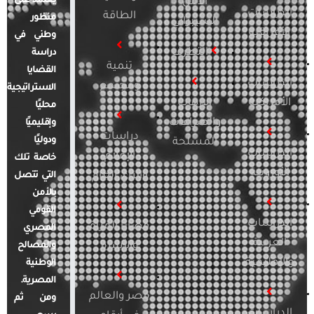
يعتمد على
الأمن
الدراسات
الطاقة
منظور
السيبراني
الأفريقية
وطني في
التطرف
دراسة
تنمية
القضايا
الدراسات
ومجتمع
الاستراتيجية
الأمريكية
الإرهاب
محليًا
والصراعات
وإقليميًا
دراسات
ودوليًا
المسلحة
الدراسات
الإعلام
خاصة تلك
الأوروبية
والرأي العام
التي تتصل
بالأمن
القومي
الدراسات
قضايا المرأة
المصري
العربية
والأسرة
والمصالح
والإقليمية
الوطنية
المصرية.
مصر والعالم
ومن ثم
الدراسات