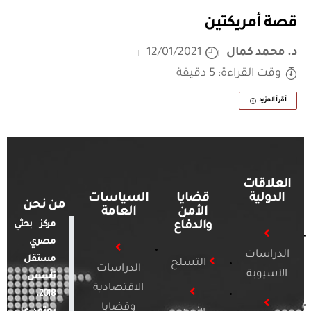
قصة أمريكتين
د. محمد كمال
12/01/2021
وقت القراءة: 5 دقيقة
أقرأ المزيد
العلاقات
الدولية
قضايا
السياسات
من نحن
الأمن
العامة
والدفاع
مركز بحثي
مصري
الدراسات
مستقل
التسلح
الدراسات
الآسيوية
تأسس
الاقتصادية
2018.
وقضايا