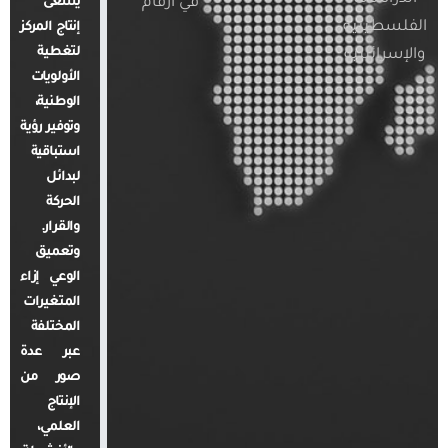
في أرقام
يسعى
الفلسطينية
إنتاج المركز
لتغطية
والإسرائيلية
الأولويات
الوطنية،
وتوفير رؤية
استباقية
لبدائل
الحركة
والقرار.
وتعميق
الوعي إزاء
المتغيرات
المختلفة
عبر عدة
صور من
الإنتاج
العلمي،