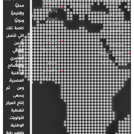
الأوروبية
الإعلام
المسلحة
محليًا
والرأي
وإقليميًا
الدراسات
العام
ودوليًا
العربية
خاصة تلك
والإقليمية
قضايا
التي تتصل
المرأة
بالأمن
الدراسات
والأسرة
القومي
الفلسطينية
المصري
والإسرائيلية
مصر
والمصالح
والعالم
الوطنية
في أرقام
المصرية.
ومن ثم
يسعى
إنتاج المركز
لتغطية
الأولويات
الوطنية،
وتوفير رؤية