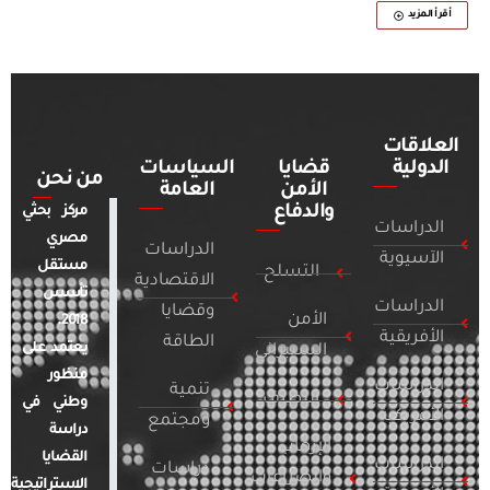
أقرأ المزيد
العلاقات
الدولية
قضايا
السياسات
من نحن
الأمن
العامة
والدفاع
مركز بحثي
الدراسات
مصري
الدراسات
الآسيوية
مستقل
التسلح
الاقتصادية
تأسس
الدراسات
وقضايا
الأمن
2018.
الأفريقية
الطاقة
يعتمد على
السيبراني
منظور
الدراسات
تنمية
التطرف
وطني في
الأمريكية
ومجتمع
دراسة
الإرهاب
القضايا
الدراسات
دراسات
والصراعات
الاستراتيجية