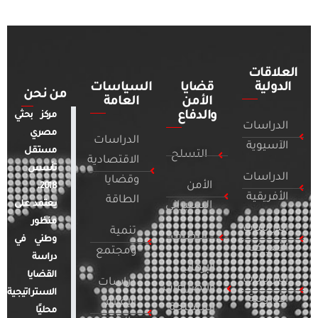
العلاقات
الدولية
قضايا
السياسات
من نحن
الأمن
العامة
والدفاع
مركز بحثي
الدراسات
مصري
الدراسات
الآسيوية
مستقل
التسلح
الاقتصادية
تأسس
الدراسات
وقضايا
الأمن
2018.
الأفريقية
الطاقة
يعتمد على
السيبراني
منظور
الدراسات
تنمية
التطرف
وطني في
الأمريكية
ومجتمع
دراسة
الإرهاب
القضايا
الدراسات
دراسات
والصراعات
الاستراتيجية
الأوروبية
الإعلام
المسلحة
محليًا