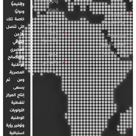
والرأي
وإقليميًا
الدراسات
العام
ودوليًا
العربية
خاصة تلك
والإقليمية
قضايا
التي تتصل
المرأة
بالأمن
الدراسات
والأسرة
القومي
الفلسطينية
المصري
والإسرائيلية
مصر
والمصالح
والعالم
الوطنية
في أرقام
المصرية.
ومن ثم
يسعى
إنتاج المركز
لتغطية
الأولويات
الوطنية،
وتوفير رؤية
استباقية