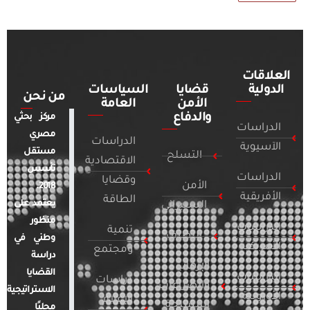
العلاقات
الدولية
قضايا
السياسات
من نحن
الأمن
العامة
والدفاع
مركز بحثي
الدراسات
مصري
الدراسات
الآسيوية
مستقل
التسلح
الاقتصادية
تأسس
الدراسات
وقضايا
الأمن
2018.
الأفريقية
الطاقة
يعتمد على
السيبراني
منظور
الدراسات
تنمية
التطرف
وطني في
الأمريكية
ومجتمع
دراسة
الإرهاب
القضايا
الدراسات
دراسات
والصراعات
الاستراتيجية
الأوروبية
الإعلام
المسلحة
محليًا