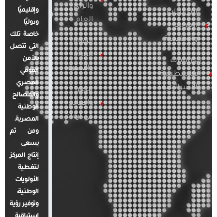
والرأي
وإقليميًا
الدراسات
العام
ودوليًا
العربية
خاصة تلك
والإقليمية
قضايا
التي تتصل
المرأة
بالأمن
الدراسات
والأسرة
القومي
الفلسطينية
المصري
والإسرائيلية
مصر
والمصالح
والعالم
الوطنية
في أرقام
المصرية.
ومن ثم
يسعى
إنتاج المركز
لتغطية
الأولويات
الوطنية،
وتوفير رؤية
استباقية