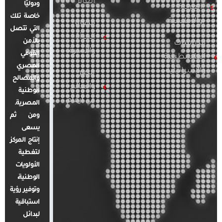
العام
ودوليًا
العربية
خاصة تلك
والإقليمية
قضايا
التي تتصل
المرأة
بالأمن
الدراسات
والأسرة
القومي
الفلسطينية
المصري
والإسرائيلية
مصر
والمصالح
والعالم
الوطنية
في أرقام
المصرية.
ومن ثم
يسعى
إنتاج المركز
لتغطية
الأولويات
الوطنية،
وتوفير رؤية
استباقية
لبدائل