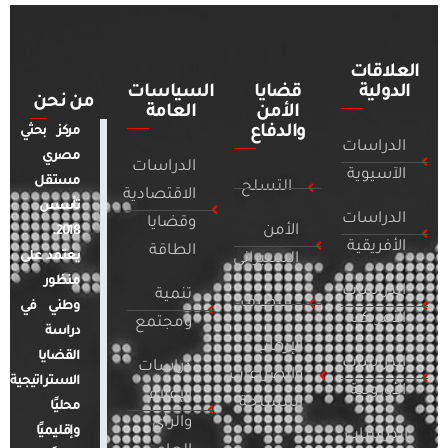
العلاقات
الدولية
قضايا
السياسات
من نحن
الأمن
العامة
والدفاع
مركز بحثي
الدراسات
مصري
الدراسات
الآسيوية
مستقل
التسلح
الاقتصادية
تأسس
الدراسات
وقضايا
الأمن
2018.
الأفريقية
الطاقة
يعتمد على
السيبراني
منظور
الدراسات
تنمية
التطرف
وطني في
الأمريكية
ومجتمع
دراسة
الإرهاب
القضايا
الدراسات
دراسات
والصراعات
الاستراتيجية
الأوروبية
الإعلام
المسلحة
محليًا
والرأي
وإقليميًا
الدراسات