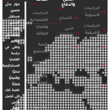
والدفاع
مركز بحثي
الدراسات
مصري
الدراسات
الآسيوية
مستقل
التسلح
الاقتصادية
تأسس
الدراسات
وقضايا
الأمن
2018.
الأفريقية
الطاقة
يعتمد على
السيبراني
منظور
الدراسات
تنمية
التطرف
وطني في
الأمريكية
ومجتمع
دراسة
الإرهاب
القضايا
الدراسات
دراسات
والصراعات
الاستراتيجية
الأوروبية
الإعلام
المسلحة
محليًا
والرأي
وإقليميًا
الدراسات
العام
ودوليًا
العربية
خاصة تلك
والإقليمية
قضايا
التي تتصل
المرأة
بالأمن
الدراسات
والأسرة
القومي