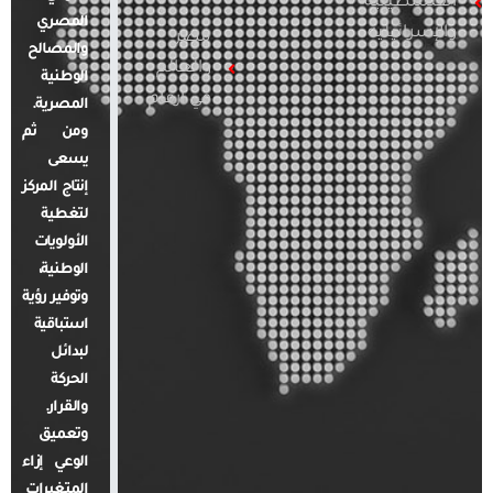
الفلسطينية
المصري
والإسرائيلية
مصر
والمصالح
والعالم
الوطنية
في أرقام
المصرية.
ومن ثم
يسعى
إنتاج المركز
لتغطية
الأولويات
الوطنية،
وتوفير رؤية
استباقية
لبدائل
الحركة
والقرار.
وتعميق
الوعي إزاء
المتغيرات