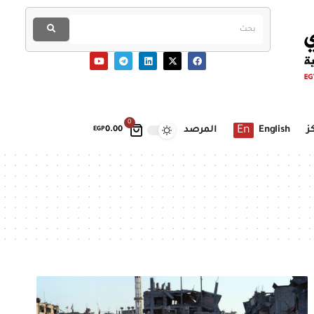
0
En
ز
English
المرصد
EGP
0.00