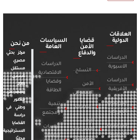
العلاقات
الدولية
قضايا
السياسات
من نحن
الأمن
العامة
والدفاع
مركز بحثي
الدراسات
مصري
الدراسات
الآسيوية
مستقل
التسلح
الاقتصادية
تأسس
الدراسات
وقضايا
الأمن
2018.
الأفريقية
الطاقة
يعتمد على
السيبراني
منظور
الدراسات
تنمية
التطرف
وطني في
الأمريكية
ومجتمع
دراسة
الإرهاب
القضايا
الدراسات
دراسات
والصراعات
الاستراتيجية
الأوروبية
الإعلام
المسلحة
محليًا