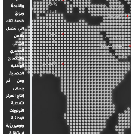
والرأي
وإقليميًا
الدراسات
العام
ودوليًا
العربية
خاصة تلك
والإقليمية
قضايا
التي تتصل
المرأة
بالأمن
الدراسات
والأسرة
القومي
الفلسطينية
المصري
والإسرائيلية
مصر
والمصالح
والعالم
الوطنية
في أرقام
المصرية.
ومن ثم
يسعى
إنتاج المركز
لتغطية
الأولويات
الوطنية،
وتوفير رؤية
استباقية