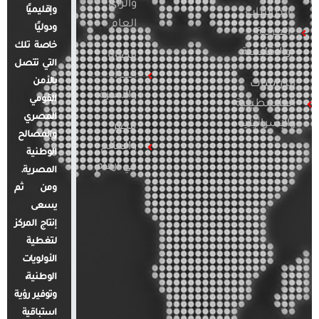
والرأي
وإقليميًا
الدراسات
العام
ودوليًا
العربية
خاصة تلك
والإقليمية
قضايا
التي تتصل
المرأة
بالأمن
الدراسات
والأسرة
القومي
الفلسطينية
المصري
والإسرائيلية
مصر
والمصالح
والعالم
الوطنية
في أرقام
المصرية.
ومن ثم
يسعى
إنتاج المركز
لتغطية
الأولويات
الوطنية،
وتوفير رؤية
استباقية