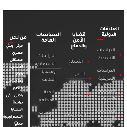
العلاقات
الدولية
قضايا
السياسات
من نحن
الأمن
العامة
والدفاع
مركز بحثي
الدراسات
مصري
الدراسات
الآسيوية
مستقل
التسلح
الاقتصادية
تأسس
الدراسات
وقضايا
الأمن
2018.
الأفريقية
الطاقة
يعتمد على
السيبراني
منظور
الدراسات
تنمية
التطرف
وطني في
الأمريكية
ومجتمع
دراسة
الإرهاب
القضايا
الدراسات
دراسات
والصراعات
الاستراتيجية
الأوروبية
الإعلام
المسلحة
محليًا