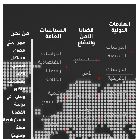
العلاقات
الدولية
قضايا
السياسات
من نحن
الأمن
العامة
والدفاع
مركز بحثي
الدراسات
مصري
الدراسات
الآسيوية
مستقل
التسلح
الاقتصادية
تأسس
الدراسات
وقضايا
الأمن
2018.
الأفريقية
الطاقة
يعتمد على
السيبراني
منظور
الدراسات
تنمية
التطرف
وطني في
الأمريكية
ومجتمع
دراسة
الإرهاب
القضايا
الدراسات
دراسات
والصراعات
الاستراتيجية
الأوروبية
الإعلام
المسلحة
محليًا
والرأي
وإقليميًا
الدراسات