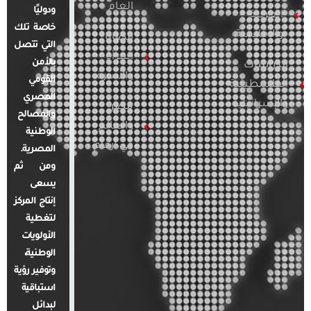
العام
ودوليًا
العربية
خاصة تلك
والإقليمية
قضايا
التي تتصل
المرأة
بالأمن
الدراسات
والأسرة
القومي
الفلسطينية
المصري
والإسرائيلية
مصر
والمصالح
والعالم
الوطنية
في أرقام
المصرية.
ومن ثم
يسعى
إنتاج المركز
لتغطية
الأولويات
الوطنية،
وتوفير رؤية
استباقية
لبدائل