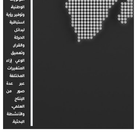
الوطنية،
وتوفير رؤية
استباقية
لبدائل
الحركة
والقرار.
وتعميق
الوعي إزاء
المتغيرات
المختلفة
عبر عدة
صور من
الإنتاج
العلمي،
والأنشطة
البحثية.