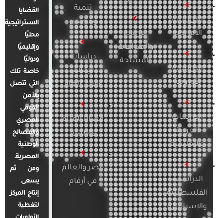
تنمية
القضايا
الدراسات
ومجتمع
الاستراتيجية
الأمريكية
الإرهاب
محليًا
والصراعات
وإقليميًا
دراسات
ودوليًا
المسلحة
الدراسات
الإعلام
خاصة تلك
الأوروبية
والرأي العام
التي تتصل
بالأمن
القومي
الدراسات
قضايا المرأة
المصري
العربية
والأسرة
والمصالح
والإقليمية
الوطنية
المصرية.
مصر والعالم
ومن ثم
الدراسات
في أرقام
يسعى
الفلسطينية
إنتاج المركز
لتغطية
والإسرائيلية
الأولويات