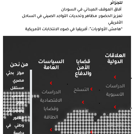
للجزائر
آفاق الموقف الميداني في السودان
تعزيز الحضور: مظاهر وتحديات التواجد الصيني في الساحل
الأفريقي
“هامش الأولويات”: أفريقيا في ضوء الانتخابات الأمريكية
العلاقات
الدولية
قضايا
السياسات
من نحن
الأمن
العامة
والدفاع
مركز بحثي
مصري
الدراسات
مستقل
التسلح
الدراسات
الآسيوية
تأسس
الاقتصادية
2018.
وقضايا
يعتمد على
الأمن
الدراسات
الطاقة
منظور
السيبراني
الأفريقية
وطني في
التطرف
دراسة