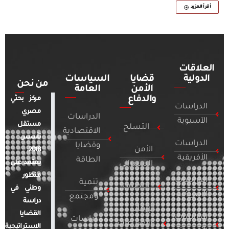
أقرأ المزيد
العلاقات
الدولية
قضايا
السياسات
من نحن
الأمن
العامة
والدفاع
مركز بحثي
الدراسات
مصري
الدراسات
الآسيوية
مستقل
التسلح
الاقتصادية
تأسس
الدراسات
وقضايا
الأمن
2018.
الأفريقية
الطاقة
يعتمد على
السيبراني
منظور
الدراسات
تنمية
التطرف
وطني في
الأمريكية
ومجتمع
دراسة
الإرهاب
القضايا
الدراسات
دراسات
والصراعات
الاستراتيجية