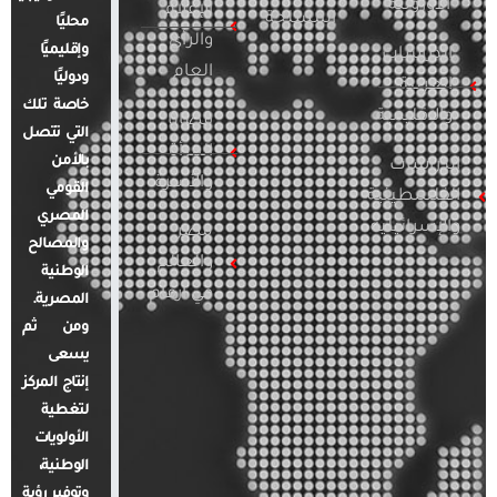
الأوروبية
الإعلام
المسلحة
محليًا
والرأي
وإقليميًا
الدراسات
العام
ودوليًا
العربية
خاصة تلك
والإقليمية
قضايا
التي تتصل
المرأة
بالأمن
الدراسات
والأسرة
القومي
الفلسطينية
المصري
والإسرائيلية
مصر
والمصالح
والعالم
الوطنية
في أرقام
المصرية.
ومن ثم
يسعى
إنتاج المركز
لتغطية
الأولويات
الوطنية،
وتوفير رؤية