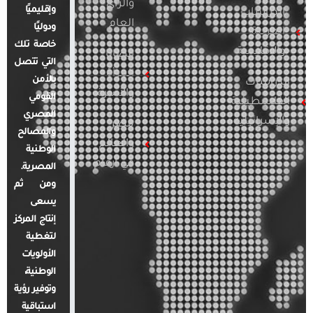
والرأي
وإقليميًا
الدراسات
العام
ودوليًا
العربية
خاصة تلك
والإقليمية
قضايا
التي تتصل
المرأة
بالأمن
الدراسات
والأسرة
القومي
الفلسطينية
المصري
والإسرائيلية
مصر
والمصالح
والعالم
الوطنية
في أرقام
المصرية.
ومن ثم
يسعى
إنتاج المركز
لتغطية
الأولويات
الوطنية،
وتوفير رؤية
استباقية