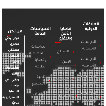
العلاقات
الدولية
قضايا
السياسات
من نحن
الأمن
العامة
والدفاع
مركز بحثي
الدراسات
مصري
الدراسات
الآسيوية
مستقل
التسلح
الاقتصادية
تأسس
الدراسات
وقضايا
الأمن
2018.
الأفريقية
الطاقة
يعتمد على
السيبراني
منظور
الدراسات
تنمية
التطرف
وطني في
الأمريكية
ومجتمع
دراسة
الإرهاب
القضايا
الدراسات
دراسات
والصراعات
الاستراتيجية
الأوروبية
الإعلام
المسلحة
محليًا