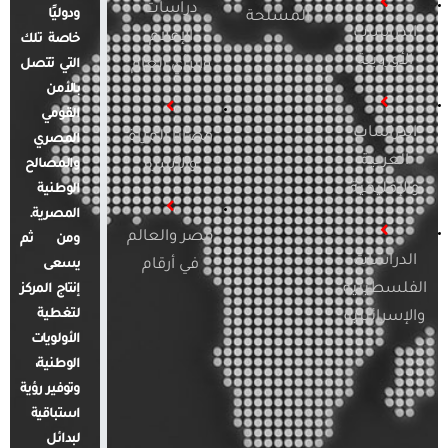
دراسات
ودوليًا
المسلحة
الدراسات
الإعلام
خاصة تلك
الأوروبية
والرأي العام
التي تتصل
بالأمن
القومي
الدراسات
قضايا المرأة
المصري
العربية
والأسرة
والمصالح
والإقليمية
الوطنية
المصرية.
مصر والعالم
ومن ثم
الدراسات
في أرقام
يسعى
الفلسطينية
إنتاج المركز
لتغطية
والإسرائيلية
الأولويات
الوطنية،
وتوفير رؤية
استباقية
لبدائل