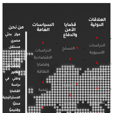
العلاقات
الدولية
قضايا
السياسات
من نحن
الأمن
العامة
والدفاع
مركز بحثي
مصري
الدراسات
مستقل
التسلح
الدراسات
الآسيوية
تأسس
الاقتصادية
2018.
وقضايا
يعتمد على
الأمن
الدراسات
الطاقة
منظور
السيبراني
الأفريقية
وطني في
التطرف
دراسة
تنمية
القضايا
الدراسات
ومجتمع
الاستراتيجية
الأمريكية
الإرهاب
محليًا
والصراعات
وإقليميًا