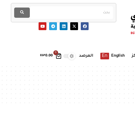
0
En
ز
English
المرصد
EGP
0.00