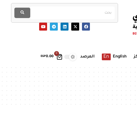
0
En
ز
English
المرصد
EGP
0.00