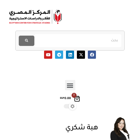
0
0.00
EGP
هبة شكري