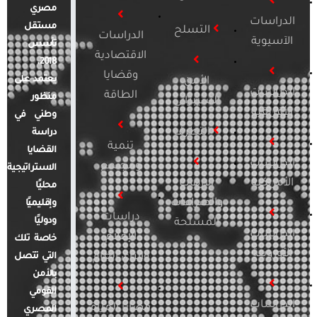
مصري
الدراسات
مستقل
التسلح
الدراسات
الآسيوية
تأسس
الاقتصادية
2018.
وقضايا
يعتمد على
الأمن
الدراسات
الطاقة
منظور
السيبراني
الأفريقية
وطني في
التطرف
دراسة
تنمية
القضايا
الدراسات
ومجتمع
الاستراتيجية
الأمريكية
الإرهاب
محليًا
والصراعات
وإقليميًا
دراسات
ودوليًا
المسلحة
الدراسات
الإعلام
خاصة تلك
الأوروبية
والرأي العام
التي تتصل
بالأمن
القومي
الدراسات
قضايا المرأة
المصري