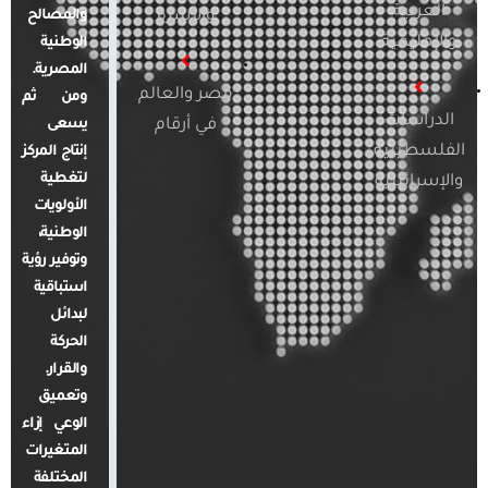
العربية
والأسرة
والمصالح
والإقليمية
الوطنية
المصرية.
مصر والعالم
ومن ثم
الدراسات
في أرقام
يسعى
الفلسطينية
إنتاج المركز
لتغطية
والإسرائيلية
الأولويات
الوطنية،
وتوفير رؤية
استباقية
لبدائل
الحركة
والقرار.
وتعميق
الوعي إزاء
المتغيرات
المختلفة