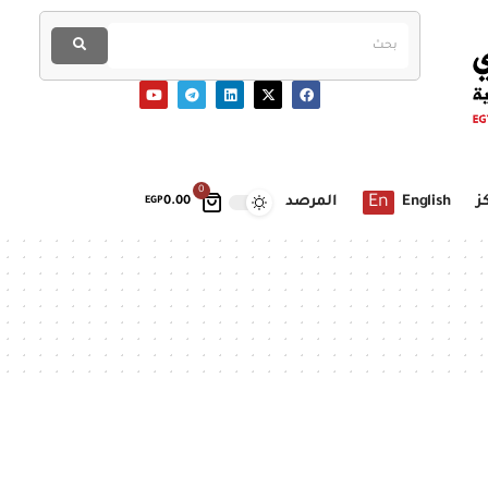
0
En
ز
English
المرصد
EGP
0.00