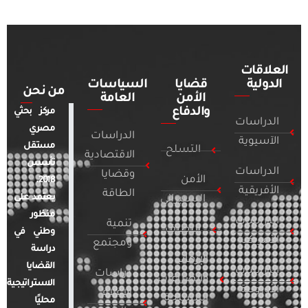
العلاقات
الدولية
قضايا
السياسات
من نحن
الأمن
العامة
والدفاع
مركز بحثي
الدراسات
مصري
الدراسات
الآسيوية
مستقل
التسلح
الاقتصادية
تأسس
الدراسات
وقضايا
الأمن
2018.
الأفريقية
الطاقة
يعتمد على
السيبراني
منظور
الدراسات
تنمية
التطرف
وطني في
الأمريكية
ومجتمع
دراسة
الإرهاب
القضايا
الدراسات
دراسات
والصراعات
الاستراتيجية
الأوروبية
الإعلام
المسلحة
محليًا