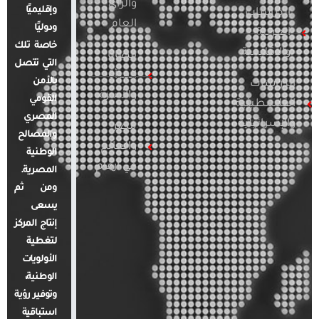
والرأي
وإقليميًا
الدراسات
العام
ودوليًا
العربية
خاصة تلك
والإقليمية
قضايا
التي تتصل
المرأة
بالأمن
الدراسات
والأسرة
القومي
الفلسطينية
المصري
والإسرائيلية
مصر
والمصالح
والعالم
الوطنية
في أرقام
المصرية.
ومن ثم
يسعى
إنتاج المركز
لتغطية
الأولويات
الوطنية،
وتوفير رؤية
استباقية