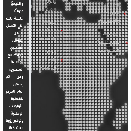
والرأي
وإقليميًا
الدراسات
العام
ودوليًا
العربية
خاصة تلك
والإقليمية
قضايا
التي تتصل
المرأة
بالأمن
الدراسات
والأسرة
القومي
الفلسطينية
المصري
والإسرائيلية
مصر
والمصالح
والعالم
الوطنية
في أرقام
المصرية.
ومن ثم
يسعى
إنتاج المركز
لتغطية
الأولويات
الوطنية،
وتوفير رؤية
استباقية