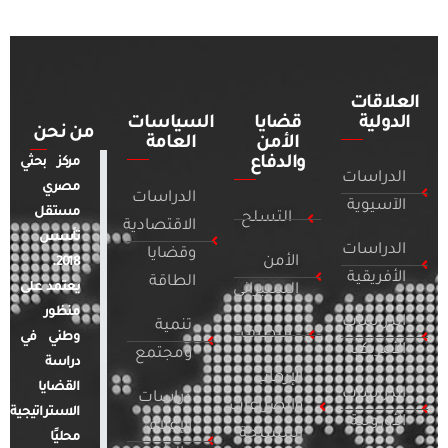
العلاقات
الدولية
قضايا
السياسات
من نحن
الأمن
العامة
والدفاع
مركز بحثي
الدراسات
مصري
الدراسات
الآسيوية
مستقل
التسلح
الاقتصادية
تأسس
الدراسات
وقضايا
الأمن
2018.
الأفريقية
الطاقة
يعتمد على
السيبراني
منظور
الدراسات
تنمية
التطرف
وطني في
الأمريكية
ومجتمع
دراسة
الإرهاب
القضايا
الدراسات
دراسات
والصراعات
الاستراتيجية
الأوروبية
الإعلام
المسلحة
محليًا