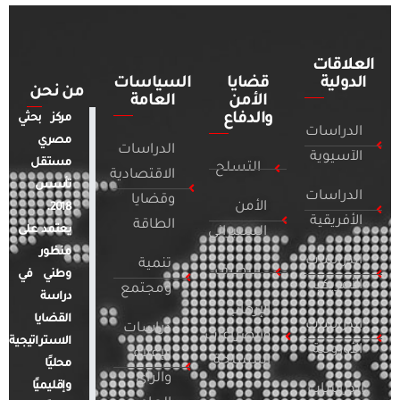
العلاقات
الدولية
قضايا
السياسات
من نحن
الأمن
العامة
والدفاع
مركز بحثي
الدراسات
مصري
الدراسات
الآسيوية
مستقل
التسلح
الاقتصادية
تأسس
الدراسات
وقضايا
الأمن
2018.
الأفريقية
الطاقة
يعتمد على
السيبراني
منظور
الدراسات
تنمية
التطرف
وطني في
الأمريكية
ومجتمع
دراسة
الإرهاب
القضايا
الدراسات
دراسات
والصراعات
الاستراتيجية
الأوروبية
الإعلام
المسلحة
محليًا
والرأي
وإقليميًا
الدراسات