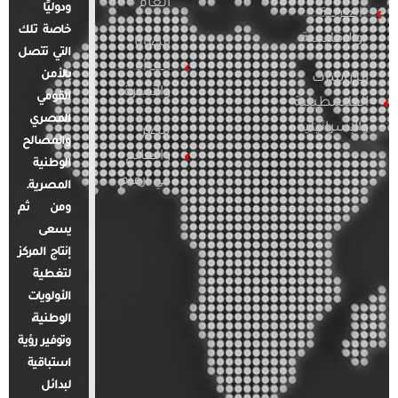
العام
ودوليًا
العربية
خاصة تلك
والإقليمية
قضايا
التي تتصل
المرأة
بالأمن
الدراسات
والأسرة
القومي
الفلسطينية
المصري
والإسرائيلية
مصر
والمصالح
والعالم
الوطنية
في أرقام
المصرية.
ومن ثم
يسعى
إنتاج المركز
لتغطية
الأولويات
الوطنية،
وتوفير رؤية
استباقية
لبدائل