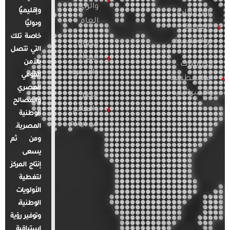
والرأي
وإقليميًا
الدراسات
العام
ودوليًا
العربية
خاصة تلك
والإقليمية
قضايا
التي تتصل
المرأة
بالأمن
الدراسات
والأسرة
القومي
الفلسطينية
المصري
والإسرائيلية
مصر
والمصالح
والعالم
الوطنية
في أرقام
المصرية.
ومن ثم
يسعى
إنتاج المركز
لتغطية
الأولويات
الوطنية،
وتوفير رؤية
استباقية