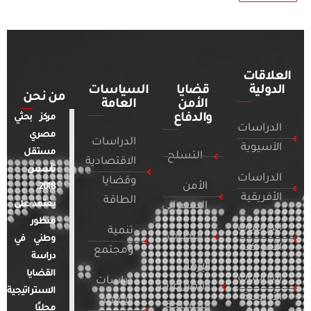
العلاقات
الدولية
قضايا
السياسات
من نحن
الأمن
العامة
والدفاع
مركز بحثي
الدراسات
مصري
الدراسات
الآسيوية
مستقل
التسلح
الاقتصادية
تأسس
الدراسات
وقضايا
الأمن
2018.
الأفريقية
الطاقة
يعتمد على
السيبراني
منظور
الدراسات
تنمية
التطرف
وطني في
الأمريكية
ومجتمع
دراسة
الإرهاب
القضايا
الدراسات
دراسات
والصراعات
الاستراتيجية
الأوروبية
الإعلام
المسلحة
محليًا