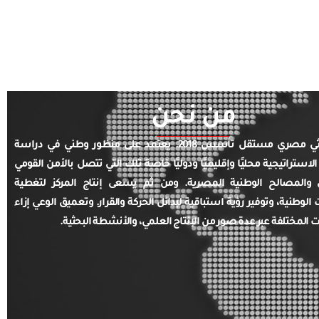
من نحن
مركز بحثي مصري مستقل تأسس 2018. يعتمد على منظور وطني في دراسة
الاستراتيجية محليًا وإقليميًا ودوليًا خاصة تلك التي تتصل بالأمن القومي
والمصالح الوطنية المصرية. ومن ثم يسعى إنتاج المركز لتغطية
ت الوطنية، وتوفير رؤية استباقية لبدائل الحركة والقرار. وتعميق الوعي إزاء
ت المختلفة عبر عدة صور من الإنتاج العلمي، والأنشطة البحثية.