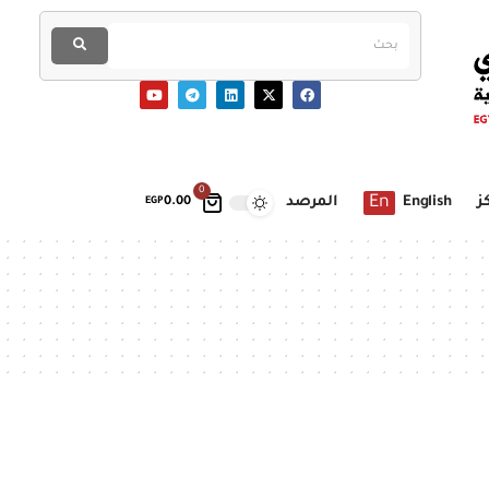
0
En
ز
English
المرصد
EGP
0.00