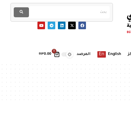
0
En
ز
English
المرصد
EGP
0.00