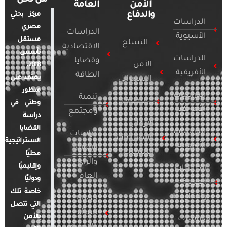
الأمن
العامة
والدفاع
مركز بحثي
الدراسات
مصري
الدراسات
الآسيوية
مستقل
التسلح
الاقتصادية
تأسس
الدراسات
وقضايا
الأمن
2018.
الأفريقية
الطاقة
يعتمد على
السيبراني
منظور
الدراسات
تنمية
التطرف
وطني في
الأمريكية
ومجتمع
دراسة
الإرهاب
القضايا
الدراسات
دراسات
والصراعات
الاستراتيجية
الأوروبية
الإعلام
المسلحة
محليًا
والرأي
وإقليميًا
الدراسات
العام
ودوليًا
العربية
خاصة تلك
والإقليمية
قضايا
التي تتصل
المرأة
بالأمن
الدراسات