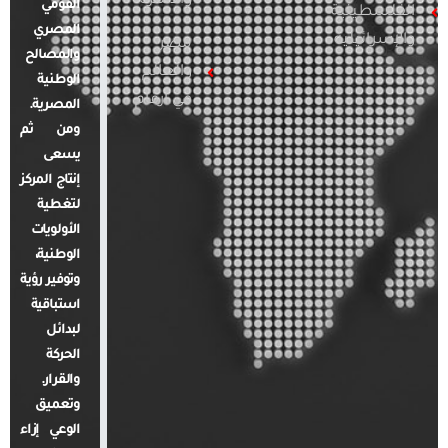
والأسرة
القومي
الفلسطينية
المصري
والإسرائيلية
مصر
والمصالح
والعالم
الوطنية
في أرقام
المصرية.
ومن ثم
يسعى
إنتاج المركز
لتغطية
الأولويات
الوطنية،
وتوفير رؤية
استباقية
لبدائل
الحركة
والقرار.
وتعميق
الوعي إزاء