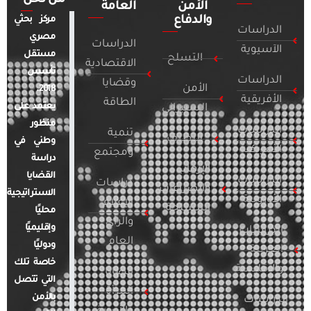
الأمن
العامة
والدفاع
مركز بحثي
الدراسات
مصري
الدراسات
الآسيوية
مستقل
التسلح
الاقتصادية
تأسس
الدراسات
وقضايا
الأمن
2018.
الأفريقية
الطاقة
يعتمد على
السيبراني
منظور
الدراسات
تنمية
التطرف
وطني في
الأمريكية
ومجتمع
دراسة
الإرهاب
القضايا
الدراسات
دراسات
والصراعات
الاستراتيجية
الأوروبية
الإعلام
المسلحة
محليًا
والرأي
وإقليميًا
الدراسات
العام
ودوليًا
العربية
خاصة تلك
والإقليمية
قضايا
التي تتصل
المرأة
بالأمن
الدراسات