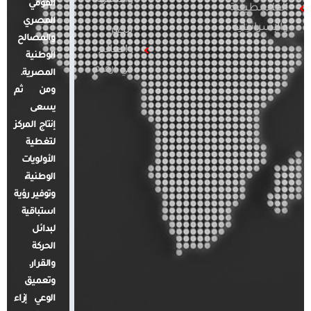
والأسرة
القومي
الفلسطينية
المصري
والإسرائيلية
مصر
والمصالح
والعالم
الوطنية
في أرقام
المصرية.
ومن ثم
يسعى
إنتاج المركز
لتغطية
الأولويات
الوطنية،
وتوفير رؤية
استباقية
لبدائل
الحركة
والقرار.
وتعميق
الوعي إزاء