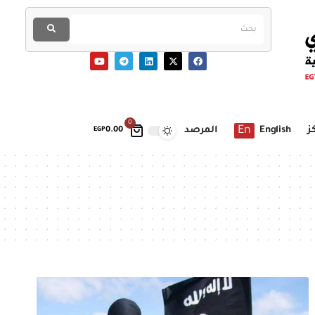
0
En
ز
English
المرصد
EGP
0.00