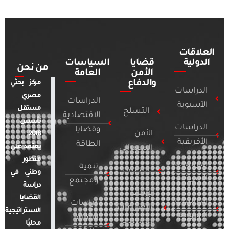
العلاقات
الدولية
قضايا
السياسات
من نحن
الأمن
العامة
والدفاع
مركز بحثي
الدراسات
مصري
الدراسات
الآسيوية
مستقل
التسلح
الاقتصادية
تأسس
الدراسات
وقضايا
الأمن
2018.
الأفريقية
الطاقة
يعتمد على
السيبراني
منظور
الدراسات
تنمية
التطرف
وطني في
الأمريكية
ومجتمع
دراسة
الإرهاب
القضايا
الدراسات
دراسات
والصراعات
الاستراتيجية
الأوروبية
الإعلام
المسلحة
محليًا