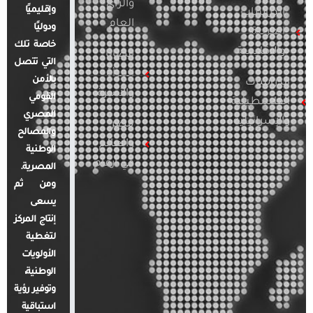
والرأي
وإقليميًا
الدراسات
العام
ودوليًا
العربية
خاصة تلك
والإقليمية
قضايا
التي تتصل
المرأة
بالأمن
الدراسات
والأسرة
القومي
الفلسطينية
المصري
والإسرائيلية
مصر
والمصالح
والعالم
الوطنية
في أرقام
المصرية.
ومن ثم
يسعى
إنتاج المركز
لتغطية
الأولويات
الوطنية،
وتوفير رؤية
استباقية