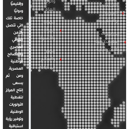
والرأي
وإقليميًا
الدراسات
العام
ودوليًا
العربية
خاصة تلك
والإقليمية
قضايا
التي تتصل
المرأة
بالأمن
الدراسات
والأسرة
القومي
الفلسطينية
المصري
والإسرائيلية
مصر
والمصالح
والعالم
الوطنية
في أرقام
المصرية.
ومن ثم
يسعى
إنتاج المركز
لتغطية
الأولويات
الوطنية،
وتوفير رؤية
استباقية