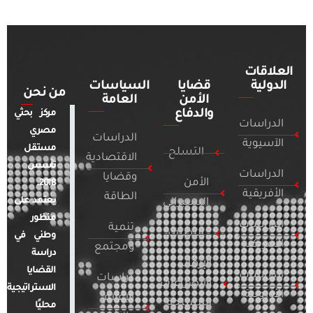
العلاقات
الدولية
قضايا
السياسات
من نحن
الأمن
العامة
والدفاع
مركز بحثي
الدراسات
مصري
الدراسات
الآسيوية
مستقل
التسلح
الاقتصادية
تأسس
الدراسات
وقضايا
الأمن
2018.
الأفريقية
الطاقة
يعتمد على
السيبراني
منظور
الدراسات
تنمية
التطرف
وطني في
الأمريكية
ومجتمع
دراسة
الإرهاب
القضايا
الدراسات
دراسات
والصراعات
الاستراتيجية
الأوروبية
الإعلام
المسلحة
محليًا