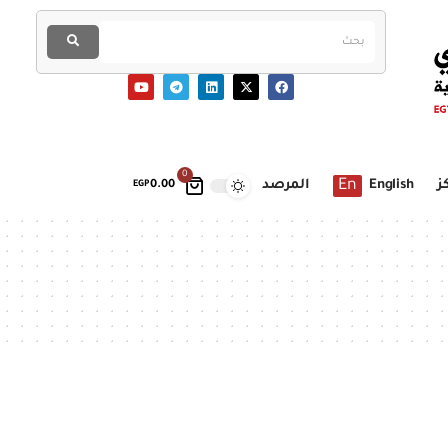
0
En
ز
English
المرصد
EGP
0.00