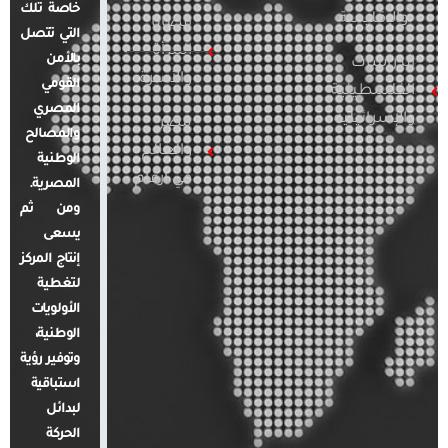
خاصة تلك
والإقليمية
قضايا
التي تتصل
المرأة
بالأمن
الدراسات
والأسرة
القومي
الفلسطينية
المصري
والإسرائيلية
مصر
والمصالح
والعالم
الوطنية
في أرقام
المصرية.
ومن ثم
يسعى
إنتاج المركز
لتغطية
الأولويات
الوطنية،
وتوفير رؤية
استباقية
لبدائل
الحركة