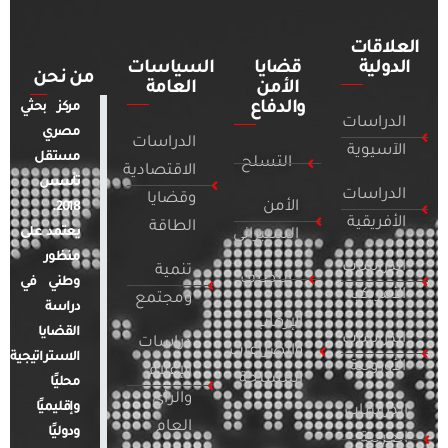
العلاقات
الدولية
قضايا
السياسات
من نحن
الأمن
العامة
والدفاع
مركز بحثي
الدراسات
مصري
الدراسات
الآسيوية
مستقل
التسلح
الاقتصادية
تأسس
الدراسات
وقضايا
الأمن
2018.
الأفريقية
الطاقة
يعتمد على
السيبراني
منظور
الدراسات
تنمية
التطرف
وطني في
الأمريكية
ومجتمع
دراسة
الإرهاب
القضايا
الدراسات
دراسات
والصراعات
الاستراتيجية
الأوروبية
الإعلام
المسلحة
محليًا
والرأي
وإقليميًا
الدراسات
العام
ودوليًا
العربية