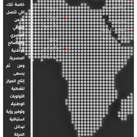
خاصة تلك
والإقليمية
قضايا
التي تتصل
المرأة
بالأمن
الدراسات
والأسرة
القومي
الفلسطينية
المصري
والإسرائيلية
مصر
والمصالح
والعالم
الوطنية
في أرقام
المصرية.
ومن ثم
يسعى
إنتاج المركز
لتغطية
الأولويات
الوطنية،
وتوفير رؤية
استباقية
لبدائل
الحركة