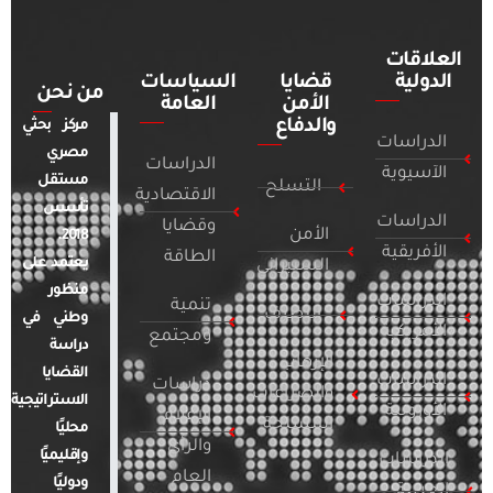
العلاقات
الدولية
قضايا
السياسات
من نحن
الأمن
العامة
والدفاع
مركز بحثي
الدراسات
مصري
الدراسات
الآسيوية
مستقل
التسلح
الاقتصادية
تأسس
الدراسات
وقضايا
الأمن
2018.
الأفريقية
الطاقة
يعتمد على
السيبراني
منظور
الدراسات
تنمية
التطرف
وطني في
الأمريكية
ومجتمع
دراسة
الإرهاب
القضايا
الدراسات
دراسات
والصراعات
الاستراتيجية
الأوروبية
الإعلام
المسلحة
محليًا
والرأي
وإقليميًا
الدراسات
العام
ودوليًا
العربية