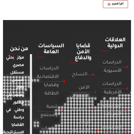
أقرأ المزيد
العلاقات
الدولية
قضايا
السياسات
من نحن
الأمن
العامة
والدفاع
مركز بحثي
الدراسات
مصري
الدراسات
الآسيوية
مستقل
التسلح
الاقتصادية
تأسس
الدراسات
وقضايا
الأمن
2018.
الأفريقية
الطاقة
يعتمد على
السيبراني
منظور
الدراسات
تنمية
التطرف
وطني في
الأمريكية
ومجتمع
دراسة
الإرهاب
القضايا
الدراسات
دراسات
والصراعات
الاستراتيجية