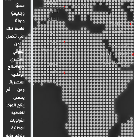
الأوروبية
الإعلام
المسلحة
محليًا
والرأي
وإقليميًا
الدراسات
العام
ودوليًا
العربية
خاصة تلك
والإقليمية
قضايا
التي تتصل
المرأة
بالأمن
الدراسات
والأسرة
القومي
الفلسطينية
المصري
والإسرائيلية
مصر
والمصالح
والعالم
الوطنية
في أرقام
المصرية.
ومن ثم
يسعى
إنتاج المركز
لتغطية
الأولويات
الوطنية،
وتوفير رؤية