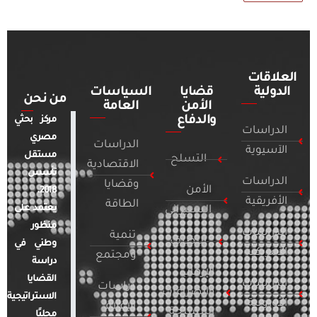
العلاقات
الدولية
قضايا
السياسات
من نحن
الأمن
العامة
والدفاع
مركز بحثي
الدراسات
مصري
الدراسات
الآسيوية
مستقل
التسلح
الاقتصادية
تأسس
الدراسات
وقضايا
الأمن
2018.
الأفريقية
الطاقة
يعتمد على
السيبراني
منظور
الدراسات
تنمية
التطرف
وطني في
الأمريكية
ومجتمع
دراسة
الإرهاب
القضايا
الدراسات
دراسات
والصراعات
الاستراتيجية
الأوروبية
الإعلام
المسلحة
محليًا