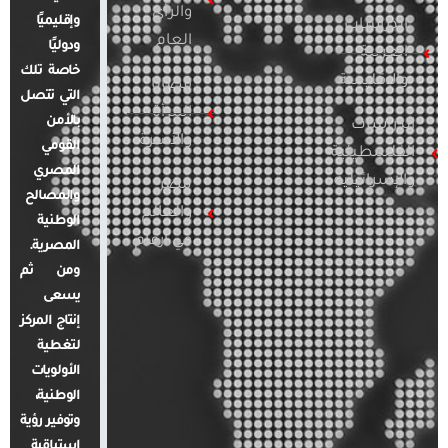
والرأي
وإقليميًا
الدراسات
العام
ودوليًا
العربية
خاصة تلك
والإقليمية
قضايا
التي تتصل
المرأة
بالأمن
الدراسات
والأسرة
القومي
الفلسطينية
المصري
والإسرائيلية
مصر
والمصالح
والعالم
الوطنية
في أرقام
المصرية.
ومن ثم
يسعى
إنتاج المركز
لتغطية
الأولويات
الوطنية،
وتوفير رؤية
استباقية