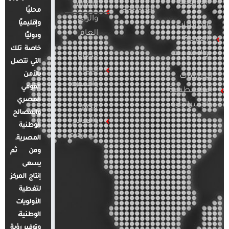
الأوروبية
الإعلام
المسلحة
محليًا
والرأي
وإقليميًا
الدراسات
العام
ودوليًا
العربية
خاصة تلك
والإقليمية
قضايا
التي تتصل
المرأة
بالأمن
الدراسات
والأسرة
القومي
الفلسطينية
المصري
والإسرائيلية
مصر
والمصالح
والعالم
الوطنية
في أرقام
المصرية.
ومن ثم
يسعى
إنتاج المركز
لتغطية
الأولويات
الوطنية،
وتوفير رؤية