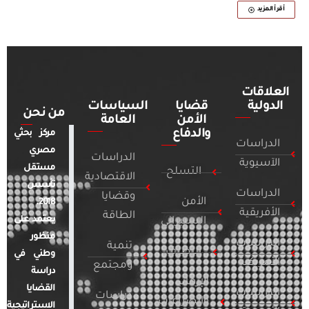
أقرأ المزيد
العلاقات
الدولية
قضايا
السياسات
من نحن
الأمن
العامة
والدفاع
مركز بحثي
الدراسات
مصري
الدراسات
الآسيوية
مستقل
التسلح
الاقتصادية
تأسس
الدراسات
وقضايا
الأمن
2018.
الأفريقية
الطاقة
يعتمد على
السيبراني
منظور
الدراسات
تنمية
التطرف
وطني في
الأمريكية
ومجتمع
دراسة
الإرهاب
القضايا
الدراسات
دراسات
والصراعات
الاستراتيجية