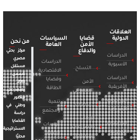
العلاقات
الدولية
قضايا
السياسات
من نحن
الأمن
العامة
والدفاع
مركز بحثي
الدراسات
مصري
الدراسات
الآسيوية
مستقل
التسلح
الاقتصادية
تأسس
الدراسات
وقضايا
الأمن
2018.
الأفريقية
الطاقة
يعتمد على
السيبراني
منظور
الدراسات
تنمية
التطرف
وطني في
الأمريكية
ومجتمع
دراسة
الإرهاب
القضايا
الدراسات
دراسات
والصراعات
الاستراتيجية
الأوروبية
الإعلام
المسلحة
محليًا