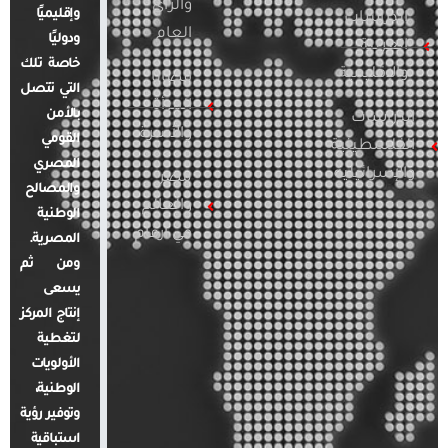
والرأي
وإقليميًا
الدراسات
العام
ودوليًا
العربية
خاصة تلك
والإقليمية
قضايا
التي تتصل
المرأة
بالأمن
الدراسات
والأسرة
القومي
الفلسطينية
المصري
والإسرائيلية
مصر
والمصالح
والعالم
الوطنية
في أرقام
المصرية.
ومن ثم
يسعى
إنتاج المركز
لتغطية
الأولويات
الوطنية،
وتوفير رؤية
استباقية