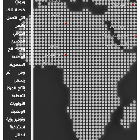
العام
ودوليًا
العربية
خاصة تلك
والإقليمية
قضايا
التي تتصل
المرأة
بالأمن
الدراسات
والأسرة
القومي
الفلسطينية
المصري
والإسرائيلية
مصر
والمصالح
والعالم
الوطنية
في أرقام
المصرية.
ومن ثم
يسعى
إنتاج المركز
لتغطية
الأولويات
الوطنية،
وتوفير رؤية
استباقية
لبدائل