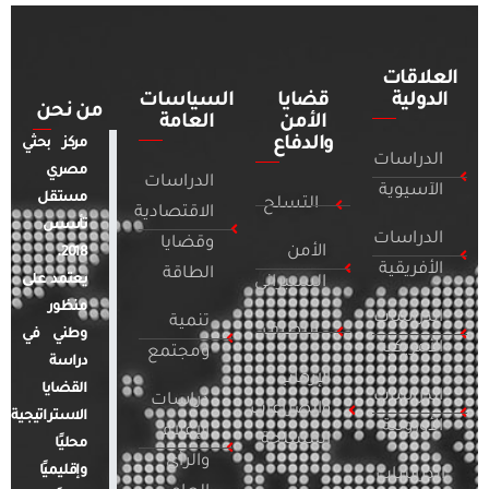
العلاقات
الدولية
قضايا
السياسات
من نحن
الأمن
العامة
والدفاع
مركز بحثي
الدراسات
مصري
الدراسات
الآسيوية
مستقل
التسلح
الاقتصادية
تأسس
الدراسات
وقضايا
الأمن
2018.
الأفريقية
الطاقة
يعتمد على
السيبراني
منظور
الدراسات
تنمية
التطرف
وطني في
الأمريكية
ومجتمع
دراسة
الإرهاب
القضايا
الدراسات
دراسات
والصراعات
الاستراتيجية
الأوروبية
الإعلام
المسلحة
محليًا
والرأي
وإقليميًا
الدراسات