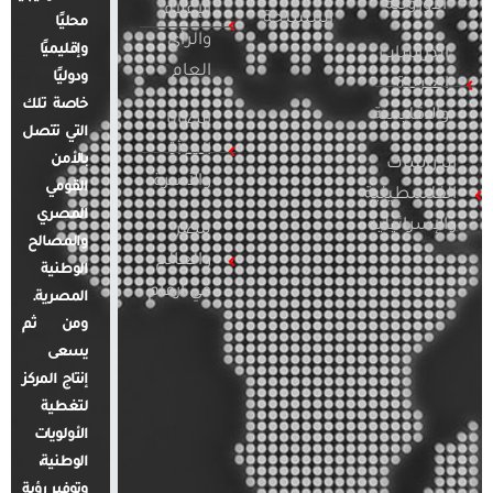
الأوروبية
الإعلام
المسلحة
محليًا
والرأي
وإقليميًا
الدراسات
العام
ودوليًا
العربية
خاصة تلك
والإقليمية
قضايا
التي تتصل
المرأة
بالأمن
الدراسات
والأسرة
القومي
الفلسطينية
المصري
والإسرائيلية
مصر
والمصالح
والعالم
الوطنية
في أرقام
المصرية.
ومن ثم
يسعى
إنتاج المركز
لتغطية
الأولويات
الوطنية،
وتوفير رؤية