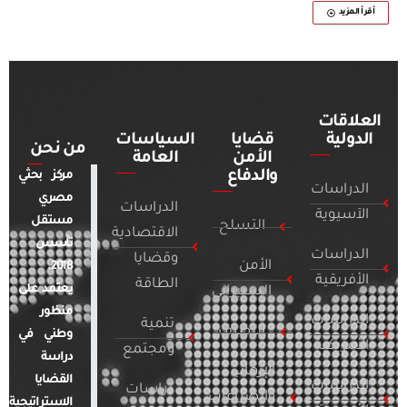
أقرأ المزيد
العلاقات
الدولية
قضايا
السياسات
من نحن
الأمن
العامة
والدفاع
مركز بحثي
الدراسات
مصري
الدراسات
الآسيوية
مستقل
التسلح
الاقتصادية
تأسس
الدراسات
وقضايا
الأمن
2018.
الأفريقية
الطاقة
يعتمد على
السيبراني
منظور
الدراسات
تنمية
التطرف
وطني في
الأمريكية
ومجتمع
دراسة
الإرهاب
القضايا
الدراسات
دراسات
والصراعات
الاستراتيجية