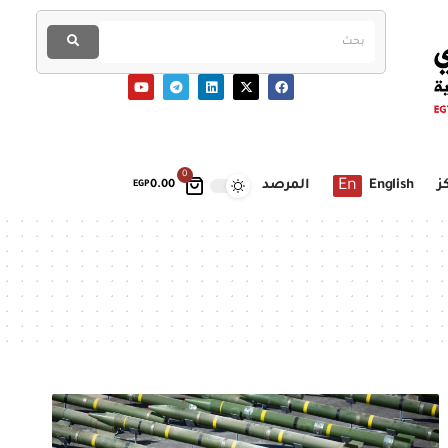
0
En
ز
English
المرصد
EGP
0.00