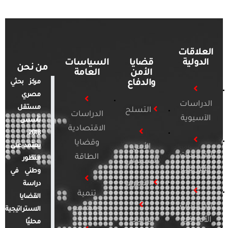
العلاقات
الدولية
قضايا
السياسات
من نحن
الأمن
العامة
والدفاع
مركز بحثي
مصري
الدراسات
مستقل
التسلح
الدراسات
الآسيوية
تأسس
الاقتصادية
2018.
وقضايا
يعتمد على
الأمن
الدراسات
الطاقة
منظور
السيبراني
الأفريقية
وطني في
التطرف
دراسة
تنمية
القضايا
الدراسات
ومجتمع
الاستراتيجية
الأمريكية
الإرهاب
محليًا