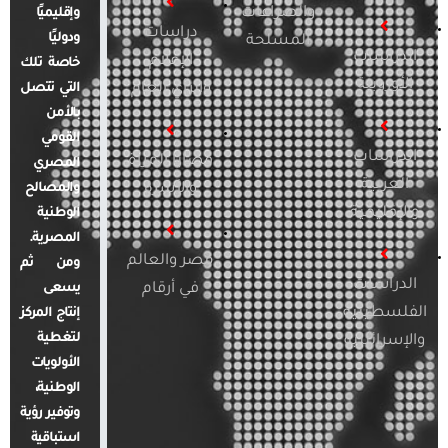
والصراعات
وإقليميًا
دراسات
ودوليًا
المسلحة
الدراسات
الإعلام
خاصة تلك
الأوروبية
والرأي العام
التي تتصل
بالأمن
القومي
الدراسات
قضايا المرأة
المصري
العربية
والأسرة
والمصالح
والإقليمية
الوطنية
المصرية.
مصر والعالم
ومن ثم
الدراسات
في أرقام
يسعى
الفلسطينية
إنتاج المركز
لتغطية
والإسرائيلية
الأولويات
الوطنية،
وتوفير رؤية
استباقية