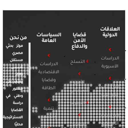
العلاقات
الدولية
قضايا
السياسات
من نحن
الأمن
العامة
والدفاع
مركز بحثي
مصري
الدراسات
مستقل
التسلح
الدراسات
الآسيوية
تأسس
الاقتصادية
2018.
وقضايا
يعتمد على
الأمن
الدراسات
الطاقة
منظور
السيبراني
الأفريقية
وطني في
التطرف
دراسة
تنمية
القضايا
الدراسات
ومجتمع
الاستراتيجية
الأمريكية
الإرهاب
محليًا