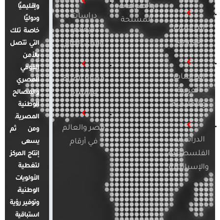
والصراعات
وإقليميًا
دراسات
ودوليًا
المسلحة
الدراسات
الإعلام
خاصة تلك
الأوروبية
والرأي العام
التي تتصل
بالأمن
القومي
الدراسات
قضايا المرأة
المصري
العربية
والأسرة
والمصالح
والإقليمية
الوطنية
المصرية.
مصر والعالم
ومن ثم
الدراسات
في أرقام
يسعى
الفلسطينية
إنتاج المركز
لتغطية
والإسرائيلية
الأولويات
الوطنية،
وتوفير رؤية
استباقية