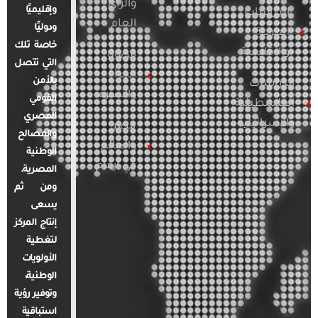
والرأي
وإقليميًا
الدراسات
العام
ودوليًا
العربية
خاصة تلك
والإقليمية
قضايا
التي تتصل
المرأة
بالأمن
الدراسات
والأسرة
القومي
الفلسطينية
المصري
والإسرائيلية
مصر
والمصالح
والعالم
الوطنية
في أرقام
المصرية.
ومن ثم
يسعى
إنتاج المركز
لتغطية
الأولويات
الوطنية،
وتوفير رؤية
استباقية