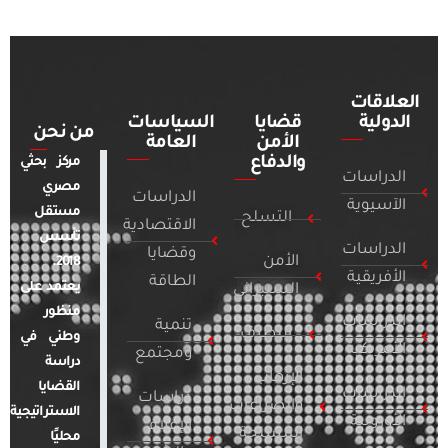
العلاقات
الدولية
قضايا
السياسات
من نحن
الأمن
العامة
والدفاع
مركز بحثي
الدراسات
مصري
الدراسات
الآسيوية
مستقل
التسلح
الاقتصادية
تأسس
الدراسات
وقضايا
الأمن
2018.
الأفريقية
الطاقة
يعتمد على
السيبراني
منظور
الدراسات
تنمية
التطرف
وطني في
الأمريكية
ومجتمع
دراسة
الإرهاب
القضايا
الدراسات
دراسات
والصراعات
الاستراتيجية
الأوروبية
الإعلام
المسلحة
محليًا