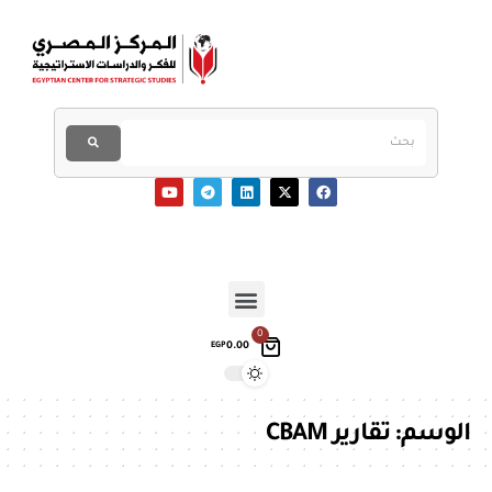
0
0.00
EGP
الوسم:
تقارير CBAM