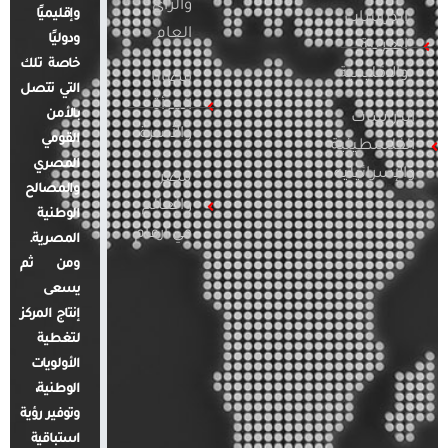
والرأي
وإقليميًا
الدراسات
العام
ودوليًا
العربية
خاصة تلك
والإقليمية
قضايا
التي تتصل
المرأة
بالأمن
الدراسات
والأسرة
القومي
الفلسطينية
المصري
والإسرائيلية
مصر
والمصالح
والعالم
الوطنية
في أرقام
المصرية.
ومن ثم
يسعى
إنتاج المركز
لتغطية
الأولويات
الوطنية،
وتوفير رؤية
استباقية