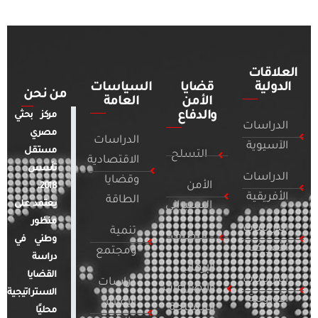
العلاقات
الدولية
قضايا
السياسات
من نحن
الأمن
العامة
والدفاع
مركز بحثي
الدراسات
مصري
الدراسات
الآسيوية
مستقل
التسلح
الاقتصادية
تأسس
الدراسات
وقضايا
الأمن
2018.
الأفريقية
الطاقة
يعتمد على
السيبراني
منظور
الدراسات
تنمية
التطرف
وطني في
الأمريكية
ومجتمع
دراسة
الإرهاب
القضايا
الدراسات
دراسات
والصراعات
الاستراتيجية
الأوروبية
الإعلام
المسلحة
محليًا