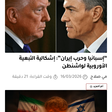
“إسبانيا وحرب إيران”: إشكالية التبعية
الأوروبية لواشنطن
مي صلاح
16/03/2026
وقت القراءة: 21 دقيقة
أقرأ المزيد