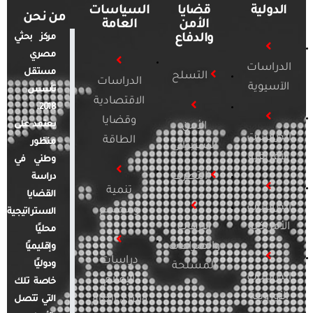
الدولية
قضايا
السياسات
من نحن
الأمن
العامة
والدفاع
مركز بحثي
مصري
الدراسات
مستقل
التسلح
الدراسات
الآسيوية
تأسس
الاقتصادية
2018.
وقضايا
يعتمد على
الأمن
الدراسات
الطاقة
منظور
السيبراني
الأفريقية
وطني في
التطرف
دراسة
تنمية
القضايا
الدراسات
ومجتمع
الاستراتيجية
الأمريكية
الإرهاب
محليًا
والصراعات
وإقليميًا
دراسات
ودوليًا
المسلحة
الدراسات
الإعلام
خاصة تلك
الأوروبية
والرأي العام
التي تتصل