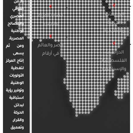
بالأمن
القومي
الدراسات
قضايا المرأة
المصري
العربية
والأسرة
والمصالح
والإقليمية
الوطنية
المصرية.
مصر والعالم
ومن ثم
الدراسات
في أرقام
يسعى
الفلسطينية
إنتاج المركز
لتغطية
والإسرائيلية
الأولويات
الوطنية،
وتوفير رؤية
استباقية
لبدائل
الحركة
والقرار.
وتعميق