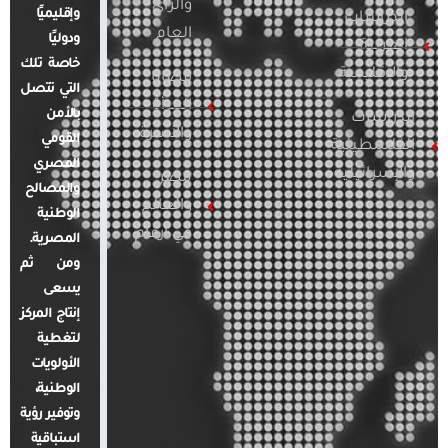
والرأي
وإقليميًا
الدراسات
العام
ودوليًا
العربية
خاصة تلك
والإقليمية
قضايا
التي تتصل
المرأة
بالأمن
الدراسات
والأسرة
القومي
الفلسطينية
المصري
والإسرائيلية
مصر
والمصالح
والعالم
الوطنية
في أرقام
المصرية.
ومن ثم
يسعى
إنتاج المركز
لتغطية
الأولويات
الوطنية،
وتوفير رؤية
استباقية