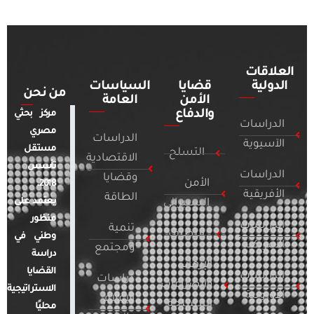
العلاقات
الدولية
قضايا
السياسات
من نحن
الأمن
العامة
والدفاع
مركز بحثي
الدراسات
مصري
الدراسات
الآسيوية
مستقل
التسلح
الاقتصادية
تأسس
الدراسات
وقضايا
الأمن
2018.
الأفريقية
الطاقة
يعتمد على
السيبراني
منظور
الدراسات
تنمية
التطرف
وطني في
الأمريكية
ومجتمع
دراسة
الإرهاب
القضايا
الدراسات
دراسات
والصراعات
الاستراتيجية
الأوروبية
الإعلام
المسلحة
محليًا