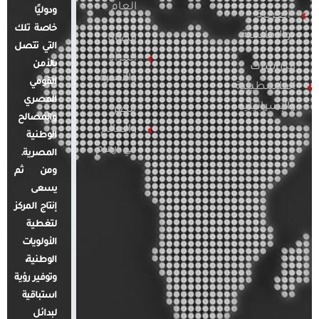
العام
ودوليًا
العربية
خاصة تلك
والإقليمية
قضايا
التي تتصل
المرأة
بالأمن
الدراسات
والأسرة
القومي
الفلسطينية
المصري
والإسرائيلية
مصر
والمصالح
والعالم
الوطنية
في أرقام
المصرية.
ومن ثم
يسعى
إنتاج المركز
لتغطية
الأولويات
الوطنية،
وتوفير رؤية
استباقية
لبدائل