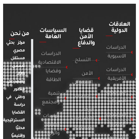
العلاقات
الدولية
قضايا
السياسات
من نحن
الأمن
العامة
والدفاع
مركز بحثي
الدراسات
مصري
الدراسات
الآسيوية
مستقل
التسلح
الاقتصادية
تأسس
الدراسات
وقضايا
الأمن
2018.
الأفريقية
الطاقة
يعتمد على
السيبراني
منظور
الدراسات
تنمية
التطرف
وطني في
الأمريكية
ومجتمع
دراسة
الإرهاب
القضايا
الدراسات
دراسات
والصراعات
الاستراتيجية
الأوروبية
الإعلام
المسلحة
محليًا
والرأي
وإقليميًا
الدراسات